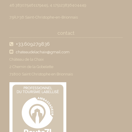
46.383075461179445, 4.175123836404449
75RJ+36 Saint-Christophe-en-Brionnais
contact
+33.609279836
chateaudelachaix@gmail.com
Château de la Chaix
2 Chemin de la Gobelette
71800 Saint Christophe en Brionnais