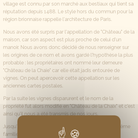
village est connu par son marché aux bestiaux qui tient sa
réputation depuis 1488. Le style hors du commun pour la
région brionnaise rappelle l'architecture de Paris.
Nous avons été surpris par l'appellation de "Château" de la
maison, car son aspect est plus proche de celui d'un
manoir. Nous avons donc décidé de nous renseigner sur
les origines de ce nom et avons gardé l'hypothèse la plus
probable : les propriétaires ont nommé leur demeure
"Château de la Chaie" car elle était jadis entourée de
vignes. On peut apercevoir cette appellation sur les
anciennes cartes postales.
Par la suite les vignes disparurent et le nom de la
propriété fut alors modifié en "Château de la Chaix" et c'est
ainsi qu'il nous a été transmis de nos jours.
Jusqu'à notre arrivée, la propriété appartenait à la même
famille et ce ... de génération en génération.