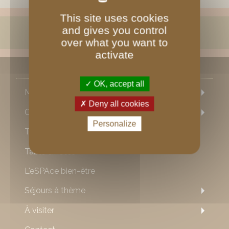
This site uses cookies
and gives you control
vérifier la disponibilité des chambres
over what you want to
activate
plan du site
OK, accept all
Maison
Deny all cookies
Chambres
Personalize
Tarifs
Table d'hôtes
L'eSPAce bien-être
Séjours à thème
À visiter