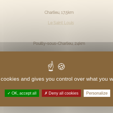
Charlieu, 17,5km
Le Saint Louis
Pouilly-sous-Charlieu, 24km
Le Restaurant de la Loire
Charolles, 25km
 cookies and gives you control over what you w
Bistrot du Quai
, bistrot de Frédéric Doucet
OK, accept all
Deny all cookies
Personalize