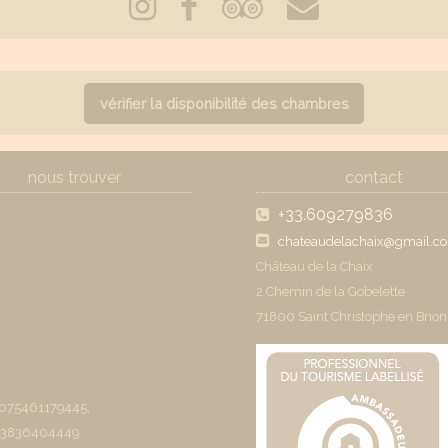
vérifier la disponibilité des chambres
nous trouver
contact
+33.609279836
chateaudelachaix@gmail.c
Château de la Chaix
2 Chemin de la Gobelette
71800 Saint Christophe en Brion
075461179445,
23836404449