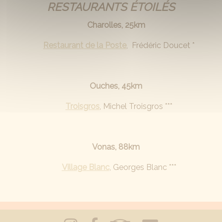
RESTAURANTS ÉTOILÉS
Charolles, 25km
Restaurant de la Poste
, Frédéric Doucet *
Ouches, 45km
Troisgros
, Michel Troisgros ***
Vonas, 88km
Village Blanc
, Georges Blanc ***