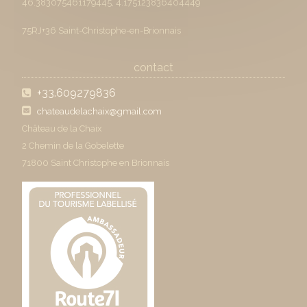
46.383075461179445, 4.175123836404449
75RJ+36 Saint-Christophe-en-Brionnais
contact
+33.609279836
chateaudelachaix@gmail.com
Château de la Chaix
2 Chemin de la Gobelette
71800 Saint Christophe en Brionnais